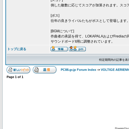
[スコア]
倒した敵数に応じてスコアが加算されます。スコ
[ボス]
往年の良きライバルたちがボスとして登場します
[BGMについて]
作曲者の承諾を得て、LOKAPALAおよびFredi
サウンドボードII用に調整されています。
トップに戻る
特定期間内の記事を表
PC88.gr.jp Forum Index
->
VOLTIGE AERIEN
Page
1
of
1
Powered by