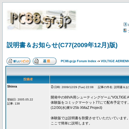
説明書＆お知らせ(C77(2009年12月)版)
PC88.gr.jp Forum Index
->
VOLTIGE AERIEN
投稿者
Shinra
日時: 2009/12/29 (Tue) 22:08
記事の件名: 説明書＆お知ら
開発中の88VA用シューティングゲーム"VOLTIGE AE
登録日: 2005.05.22
体験版をコミックマーケット77にて配布予定です
記事: 138
(12/30(水)東V-25b XMaZ Project)
体験版では説明書を割愛させていただいています
ここで簡単に説明します。