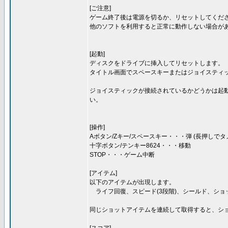
[ご注意]
ゲーム終了後は電源を切るか、リセットしてくださ
他のソフトを利用すると正常に動作しない場合が
[起動]
ディスクをドライブに挿入してリセットします。
タイトル画面でスペースキーまたはジョイスティ
ジョイスティックが接続されているかどうかは起
い。
[操作]
Aボタン/Zキー/スペースキー・・・弾 (長押しでタ
十字ボタン/テンキー8624・・・移動
STOP・・・ゲーム中断
[アイテム]
以下のアイテムが出現します。
ライフ回復、スピード(3段階)、シールド、ショッ
同じショットアイテムを連続して取得すると、シ