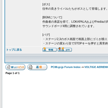
[ボス]
往年の良きライバルたちがボスとして登場します
[BGMについて]
作曲者の承諾を得て、LOKAPALAおよびFredi
サウンドボードII用に調整されています。
[バグ]
・ステージ2,3のボス画面で画面上部にゴミが残り
・ステージの変わり目でSTOPキーを押すと異常
トップに戻る
PC88.gr.jp Forum Index
->
VOLTIGE AERIEN
Page
1
of
1