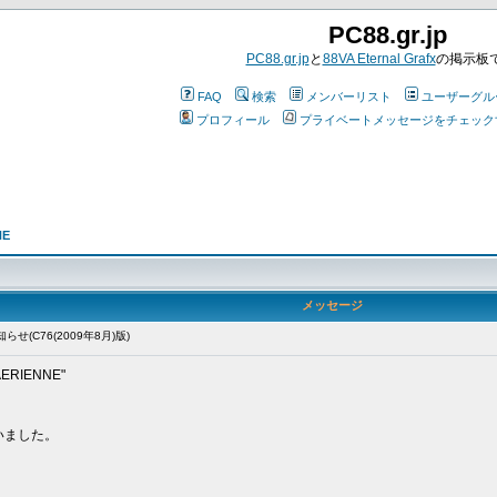
PC88.gr.jp
PC88.gr.jp
と
88VA Eternal Grafx
の掲示板
FAQ
検索
メンバーリスト
ユーザーグル
プロフィール
プライベートメッセージをチェック
NE
メッセージ
(C76(2009年8月)版)
RIENNE"
。
いました。
。