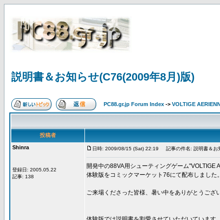
説明書＆お知らせ(C76(2009年8月)版)
PC88.gr.jp Forum Index
->
VOLTIGE AERIEN
投稿者
Shinra
日時: 2009/08/15 (Sat) 22:19
記事の件名: 説明書＆お知らせ
開発中の88VA用シューティングゲーム"VOLTIGE AE
登録日: 2005.05.22
体験版をコミックマーケット76にて配布しました
記事: 138
ご来場くださった皆様、暑い中をありがとうござ
体験版では説明書を割愛させていただいています