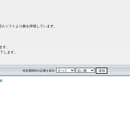
。
aの同人ソフトより曲を拝借しています。
ます。
終了します。
特定期間内の記事を表示:
NE