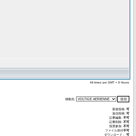
All times are GMT + 9 Hours
移動先:
新規投稿:
可
返信投稿:
可
記事編集:
不可
記事削除:
不可
投票参加:
不可
ファイル添付
不可
ダウンロード：
可