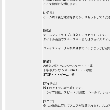
ここで簡単に説明します。
[ご注意]
ゲーム終了後は電源を切るか、リセットしてくださ
[起動]
ディスクをドライブに挿入してリセットします。
タイトル画面でスペースキーまたはジョイスティ
ジョイスティックが接続されているかどうかは起
[操作]
Aボタン/Zキー/スペースキー・・・弾
十字ボタン/テンキー8624・・・移動
STOP・・・ゲーム中断
[アイテム]
以下のアイテムが出現します。
ライフ回復、スピード(3段階)、シールド、ショッ
[スコア]
倒した敵数に応じてスコアが加算されます。スコ