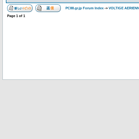
PC88.gr.jp Forum Index
->
VOLTIGE AERIEN
Page
1
of
1