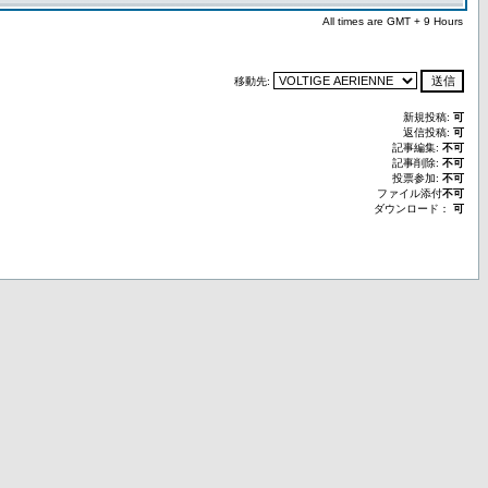
All times are GMT + 9 Hours
移動先:
新規投稿:
可
返信投稿:
可
記事編集:
不可
記事削除:
不可
投票参加:
不可
ファイル添付
不可
ダウンロード：
可