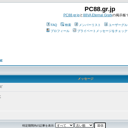
PC88.gr.jp
PC88.gr.jp
と
88VA Eternal Grafx
の掲示板
FAQ
検索
メンバーリスト
ユーザーグル
プロフィール
プライベートメッセージをチェック
NE
メッセージ
ど
に
特定期間内の記事を表示: