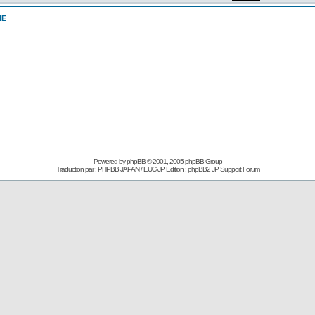
NE
Powered by
phpBB
© 2001, 2005 phpBB Group
Traduction par : PHPBB JAPAN / EUC-JP Edition :
phpBB2 JP Support Forum