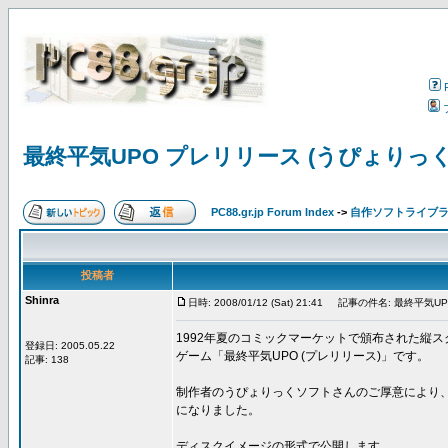
最終平気UPO プレリリース (うぴょりっ
PC88.gr.jp Forum Index
->
自作ソフトライブ
投稿者
Shinra
日時: 2008/01/12 (Sat) 21:41
記事の件名: 最終平気UP
1992年夏のコミックマーケットで頒布された縦
登録日: 2005.05.22
ゲーム「最終平気UPO (プレリリース)」です。
記事: 138
制作者のうぴょりっくソフトさんのご厚意により
になりました。
ディスクイメージの形式で公開します。