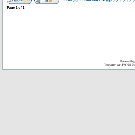
PC88.gr.jp Forum Index
->
自作ソフトライブ
Page
1
of
1
Powered by
Traduction par : PHPBB JA