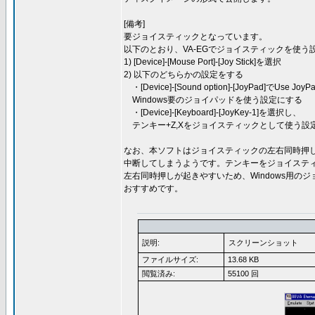
[備考]
要ジョイスティックとなっています。
以下のとおり、VA-EGでジョイスティックを使
1) [Device]-[Mouse Port]-[Joy Stick]を選択
2) 以下のどちらかの設定をする
・[Device]-[Sound option]-[JoyPad]でUse 
Windows要のジョイパッドを使う設定にする
・[Device]-[Keyboard]-[JoyKey-1]を選択し、
テンキー+Z,Xをジョイスティックとして使う設
なお、本ソフトはジョイスティックの左右同時押
中断してしまうようです。テンキーをジョイステ
左右同時押しが起きやすいため、Windows用の
おすすめです。
説明:
スクリーンショット
ファイルサイズ:
13.68 KB
閲覧済み:
55100 回