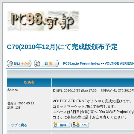
C79(2010年12月)にて完成版頒布予定
PC88.gr.jp Forum Index
->
VOLTIGE AERIEN
投稿者
Shinra
日時: 2010/12/25 (Sat) 17:30
記事の件名: C79(201
VOLTIGE AERIENNEがようやく完成の運びです。
登録日: 2005.05.22
コミックマーケット79にて頒布します。
記事: 138
スペースは3日目(金曜) 東へ-09a XMaZ Projectで
コミケに参加の際は是非お立ち寄りください。
トップに戻る