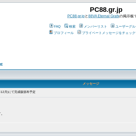
PC88.gr.jp
PC88.gr.jp
と
88VA Eternal Grafx
の掲示板
FAQ
検索
メンバーリスト
ユーザーグル
プロフィール
プライベートメッセージをチェック
NE
メッセージ
0年12月)にて完成版頒布予定
す。