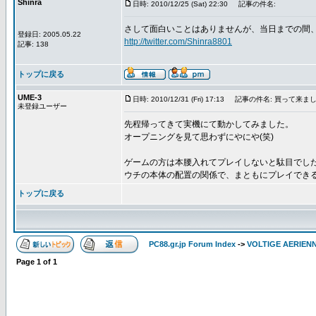
Shinra
日時: 2010/12/25 (Sat) 22:30
記事の件名:
さして面白いことはありませんが、当日までの間
登録日: 2005.05.22
http://twitter.com/Shinra8801
記事: 138
トップに戻る
UME-3
日時: 2010/12/31 (Fri) 17:13
記事の件名: 買って来まし
未登録ユーザー
先程帰ってきて実機にて動かしてみました。
オープニングを見て思わずにやにや(笑)
ゲームの方は本腰入れてプレイしないと駄目でした(
ウチの本体の配置の関係で、まともにプレイできる
トップに戻る
PC88.gr.jp Forum Index
->
VOLTIGE AERIEN
Page
1
of
1