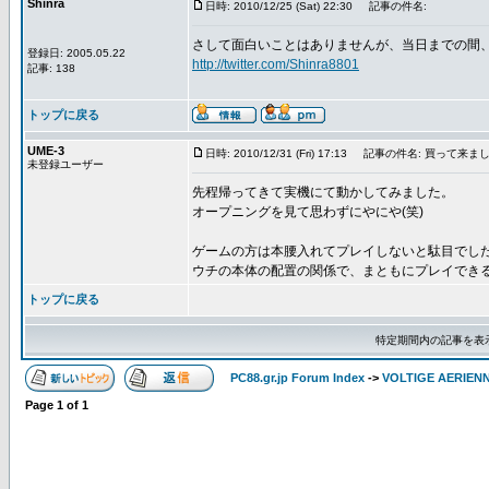
Shinra
日時: 2010/12/25 (Sat) 22:30
記事の件名:
さして面白いことはありませんが、当日までの間
登録日: 2005.05.22
http://twitter.com/Shinra8801
記事: 138
トップに戻る
UME-3
日時: 2010/12/31 (Fri) 17:13
記事の件名: 買って来まし
未登録ユーザー
先程帰ってきて実機にて動かしてみました。
オープニングを見て思わずにやにや(笑)
ゲームの方は本腰入れてプレイしないと駄目でした(
ウチの本体の配置の関係で、まともにプレイできる
トップに戻る
特定期間内の記事を表
PC88.gr.jp Forum Index
->
VOLTIGE AERIEN
Page
1
of
1