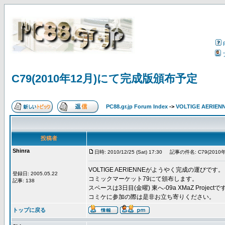
C79(2010年12月)にて完成版頒布予定
PC88.gr.jp Forum Index
->
VOLTIGE AERIEN
投稿者
Shinra
日時: 2010/12/25 (Sat) 17:30
記事の件名: C79(201
VOLTIGE AERIENNEがようやく完成の運びです。
登録日: 2005.05.22
コミックマーケット79にて頒布します。
記事: 138
スペースは3日目(金曜) 東へ-09a XMaZ Projectで
コミケに参加の際は是非お立ち寄りください。
トップに戻る