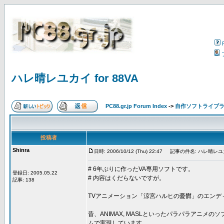
ハレ晴レユカイ for 88VA
PC88.gr.jp Forum Index
->
自作ソフトライブ
投稿者
Shinra
日時: 2006/10/12 (Thu) 22:47
記事の件名: ハレ晴レユカイ 
# 6年ぶりに作ったVA専用ソフトです。
登録日: 2005.05.22
# 内容はくだらないですが。
記事: 138
TVアニメーション「涼宮ハルヒの憂欝」のエンディ
昔、ANIMAX, MASLといったパラパラアニ
ムで実現しています。