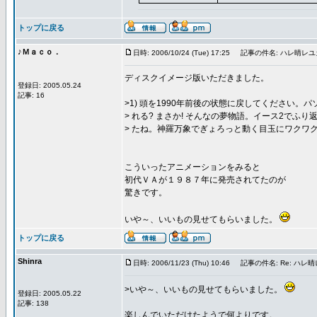
トップに戻る
♪Ｍａｃｏ．
日時: 2006/10/24 (Tue) 17:25
記事の件名: ハレ晴レユ
ディスクイメージ版いただきました。
登録日: 2005.05.24
記事: 16
>1) 頭を1990年前後の状態に戻してください。
> れる? まさか! そんなの夢物語。イース2でふ
> たね。神羅万象でぎょろっと動く目玉にワクワ
こういったアニメーションをみると
初代ＶＡが１９８７年に発売されてたのが
驚きです。
いや～、いいもの見せてもらいました。
トップに戻る
Shinra
日時: 2006/11/23 (Thu) 10:46
記事の件名: Re: ハレ
>いや～、いいもの見せてもらいました。
登録日: 2005.05.22
記事: 138
楽しんでいただけたようで何よりです。