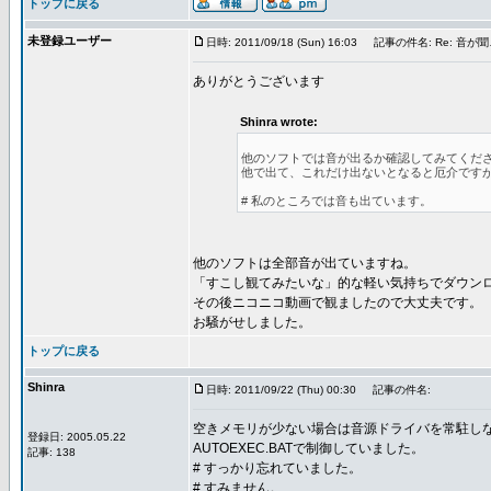
トップに戻る
未登録ユーザー
日時: 2011/09/18 (Sun) 16:03
記事の件名: Re: 音が
ありがとうございます
Shinra wrote:
他のソフトでは音が出るか確認してみてくだ
他で出て、これだけ出ないとなると厄介です
# 私のところでは音も出ています。
他のソフトは全部音が出ていますね。
「すこし観てみたいな」的な軽い気持ちでダウン
その後ニコニコ動画で観ましたので大丈夫です。
お騒がせしました。
トップに戻る
Shinra
日時: 2011/09/22 (Thu) 00:30
記事の件名:
空きメモリが少ない場合は音源ドライバを常駐し
登録日: 2005.05.22
AUTOEXEC.BATで制御していました。
記事: 138
# すっかり忘れていました。
# すみません。