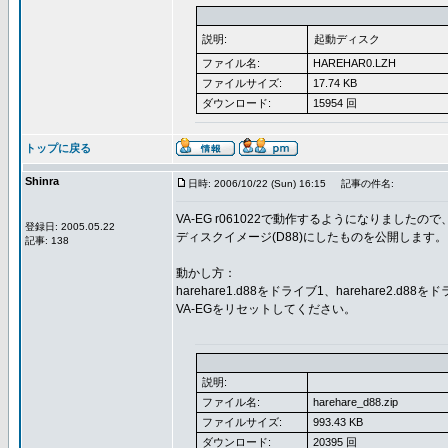
説明:
起動ディスク
ファイル名:
HAREHAR0.LZH
ファイルサイズ:
17.74 KB
ダウンロード:
15954 回
トップに戻る
Shinra
日時: 2006/10/22 (Sun) 16:15
記事の件名:
VA-EG r061022で動作するようになりましたので
登録日: 2005.05.22
ディスクイメージ(D88)にしたものを公開します。
記事: 138
動かし方：
harehare1.d88をドライブ1、harehare2.d8
VA-EGをリセットしてください。
説明:
ファイル名:
harehare_d88.zip
ファイルサイズ:
993.43 KB
ダウンロード:
20395 回