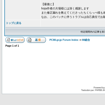
【最後に】
hoja作者の大場様には深く感謝します
また修正漏れを教えてくださったちくらっぺ様も
なお、このパッチに伴うトラブルは自己責任でお
トップに戻る
特定期間内の記事を表
PC88.gr.jp Forum Index
->
88総合
Page
1
of
1
Powered by
Traduction par : PHPBB JA