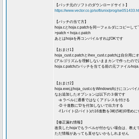
【パッチ元のソフトのダウンロードサイト】
https://www.vector.co.jp/soft/unix/prog/se051433.h
【パッチの当て方】
hoja.cとhoja.c.patchを同一フォルダにコピ
>patch < hoja.c.patch
あとはhojaを再コンパイルすればOKです
【おまけ1】
hoja_cust.c.patchとihex_cust.c.patc
(アルゴリズムを理解しないままカンで作ったので
hoja.c.patchのパッチを当てる前の元ファイルho
【おまけ2】
hoja.exeはhoja_cust.cをWindows向けに
なお追加したオプションは以下の３個です
-a ラベルに通番ではなくアドレスを付ける
-D 十進数に'D'を付加しないで出力する
-f 1バイト(2バイト)の16進数を3桁(5桁)0埋め
【修正漏れ情報】
改良したhojaでもラベルが付かない場合は、教え
ただ情報があっても直せないかもしれません