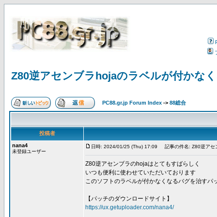
Z80逆アセンブラhojaのラベルが付か
PC88.gr.jp Forum Index
->
88総合
投稿者
nana4
日時: 2024/01/25 (Thu) 17:09
記事の件名: Z80逆ア
未登録ユーザー
Z80逆アセンブラのhojaはとてもすばらしく
いつも便利に使わせていただいております
このソフトのラベルが付かなくなるバグを治すパ
【パッチのダウンロードサイト】
https://ux.getuploader.com/nana4/