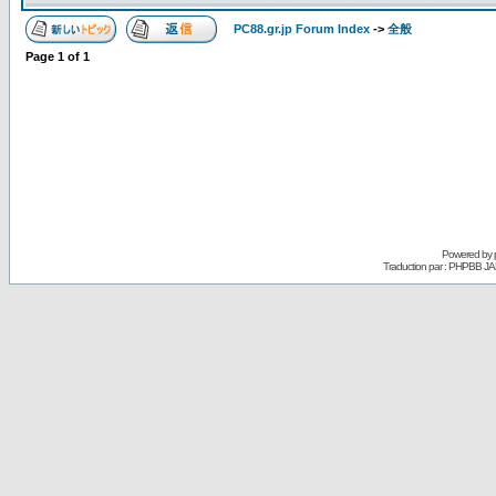
PC88.gr.jp Forum Index
->
全般
Page
1
of
1
Powered by
Traduction par : PHPBB JA