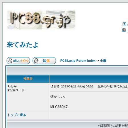
来てみたよ
PC88.gr.jp Forum Index
->
全般
投稿者
くるみ
日時: 2023/08/21 (Mon) 06:09
記事の件名: 来てみたよ
未登録ユーザー
懐かしい。
MLC86947
トップに戻る
特定期間内の記事を表