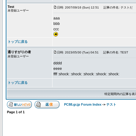
Test
日時: 2007/09/16 (Sun) 12:51
記事の件名: テストだ
未登録ユーザー
aaa
bbb
ccc
トップに戻る
通りすがりの者
日時: 2023/05/30 (Tue) 04:51
記事の件名: TEST
未登録ユーザー
dddd
eeee
ffff :shock: :shock: :shock: :shock: :shock:
トップに戻る
特定期間内の記事を表
PC88.gr.jp Forum Index
->
テスト
Page
1
of
1