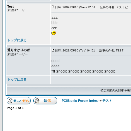
Test
日時: 2007/09/16 (Sun) 12:51
記事の件名: テストだ
未登録ユーザー
aaa
bbb
ccc
トップに戻る
通りすがりの者
日時: 2023/05/30 (Tue) 04:51
記事の件名: TEST
未登録ユーザー
dddd
eeee
ffff :shock: :shock: :shock: :shock: :shock:
トップに戻る
特定期間内の記事を表
PC88.gr.jp Forum Index
->
テスト
Page
1
of
1