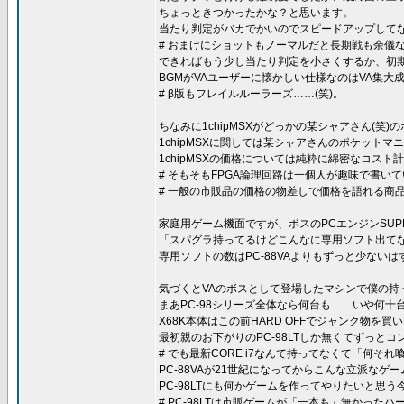
ちょっときつかったかな？と思います。
当たり判定がバカでかいのでスピードアップしてな
# おまけにショットもノーマルだと長期戦も余儀
できればもう少し当たり判定を小さくするか、初
BGMがVAユーザーに懐かしい仕様なのはVA集大成と
# β版もフレイルルーラーズ……(笑)。
ちなみに1chipMSXがどっかの某シャアさん(笑)
1chipMSXに関しては某シャアさんのポケット
1chipMSXの価格については純粋に綿密なコス
# そもそもFPGA論理回路は一個人が趣味で書
# 一般の市販品の価格の物差しで価格を語れる商
家庭用ゲーム機面ですが、ボスのPCエンジンSUPE
「スパグラ持ってるけどこんなに専用ソフト出てな
専用ソフトの数はPC-88VAよりもずっと少ないは
気づくとVAのボスとして登場したマシンで僕の持って
まあPC-98シリーズ全体なら何台も……いや何十台
X68K本体はこの前HARD OFFでジャンク物を
最初親のお下がりのPC-98LTしか無くてずっと
# でも最新CORE i7なんて持ってなくて「何そ
PC-88VAが21世紀になってからこんな立派なゲ
PC-98LTにも何かゲームを作ってやりたいと思
# PC-98LTは市販ゲームが「一本も」無かった