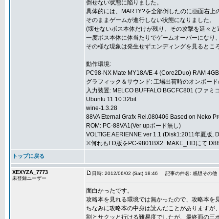
倒せない状態に陥りました。
具体的には、MARTY?を全部倒したのに画面右上
そのままゲームが進行しない状態になりました。
(壊せないボス本体だけが残り、その攻撃を延々と
一度ボス本体に体当たりでゲームオーバーになり
その様な現象は発生せずエンディングを見るとこ
動作環境:
PC98-NX Mate MY18A/E-4 (Core2Duo) RAM 4GB
グラフィック＆サウンド: 工場出荷時のオンボード
入力装置: MELCO BUFFALO BGCFC801 
Ubuntu 11.10 32bit
wine-1.3.28
88VA Eternal Grafx Rel.080406 Based on Neko Proj
ROM: PC-88VA1(Ver upボード無し)
VOLTIGE AERIENNE ver 1.1 (Disk1:2011年夏版,
※何れもFD版をPC-9801BX2+MAKE_HDにて
トップに戻る
XEXYZA_7773
日時: 2012/06/02 (Sat) 18:46
記事の件名: 感想その他
未登録ユーザー
面白かったです。
攻略本を見れる環境では無かったので、攻略本を
ちなみに攻略本の中身は読んだことがありますが、プ
割とサクッと行ける難易度でしたが、最終面の三ボス(F