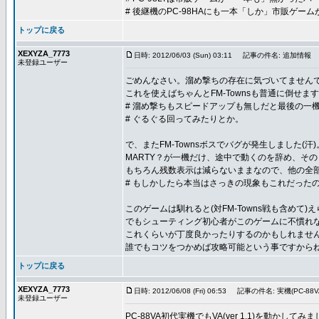
# 後継機のPC-98HAにも一本「しか」市販ゲー
トップに戻る
XEXYZA_7773
日時: 2012/06/03 (Sun) 03:11
記事の件名: 追加情報
未登録ユーザー
ごめんなさい。溜め撃ちの存在に気づいてませんで
これを使えばちゃんとFM-Townsも普通に倒せます
# 溜め撃ちもスピードアップも無しだと最後の一
# ぐるぐる回ってみたりとか。
で、またFM-Townsボスでバグが発生しました(汗)
MARTY？が一機だけ、途中で動くのを辞め、そ
もちろん残数表示は減らないままなので、他の全
# もしかしたら本当はさっきの現象もこれだった
このゲームは馴れると(対FM-Towns戦も含めて
でもシューティング初心者がこのゲームに不慣れ
これくらいが丁度良かったりするのかもしれませ
誰でもコツをつかめば攻略可能という事ですから
トップに戻る
XEXYZA_7773
日時: 2012/06/08 (Fri) 06:53
記事の件名: 実機(PC-8
未登録ユーザー
PC-88VA初代実機でもVA(ver 1.1)を動かしてみ