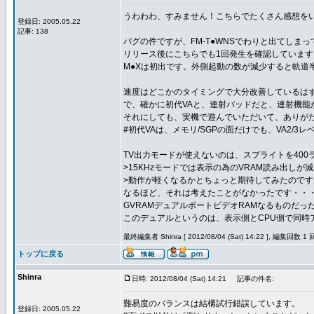
うわわわ、すみません！こちらでたくさん感想を
登録日: 2005.05.22
記事: 138
バグの件ですが、FM-T●WNSでわりと出てしま
リリース後にこちらでも1回発生を確認していま
M●Xは初出です。外側起動の数が減少すると軌道
速度はどこかのタイミングで大分改善しているは
で、確かに初代VAと、連射パッドだと、連射機能
それにしても、実機で遊んでいただいて、ありが
#初代VAは、メモリ/SGPの面だけでも、VA2/
TV出力モードが使えないのは、スプライトを40
>15KHzモードでは表示の為のVRAM読み出しが
>動作が軽くなるかとちょっと期待してみたのです
なるほど、それは考えたことがなかったです・・
GVRAMデュアルポートビデオRAMなるものだっ
このデュアルというのは、表示側とCPU側で同時
最終編集者 Shinra [ 2012/08/04 (Sat) 14:22 ], 編集回数 1 
トップに戻る
Shinra
日時: 2012/08/04 (Sat) 14:21
記事の件名:
難易度のバランスは結構試行錯誤しています。
登録日: 2005.05.22