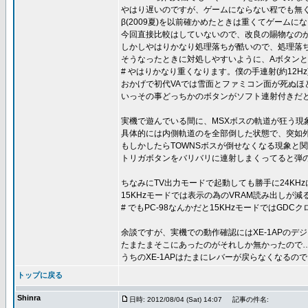
やはり遅いのですが、ゲームにならない程でも無
β(2009夏)を以前確かめたときは重くてゲーム
今回直接比較はしていないので、改良の賜物なのか
しかしやはりかなり処理落ちが酷いので、処理落
そうなったときに対処しやすいように、Aボタン
# やはりかなり重くなります。僕の手連射(約12H
おかげで初代VAでは雪面とファミコン面が死ぬほ
いっその事どっちかのボタンがソフト連射付きだ
実機で遊んでいる間に、MSXボスの軌道が狂う現
具体的には内側軌道のを全部倒した状態で、突如
もしかしたらTOWNSボスが倒せなくなる現象と
トリガボタンをバリバリに連射しまくってると弾の
ちなみにTV出力モードで起動しても勝手に24KH
15KHzモードでは表示の為のVRAM読み出し
# でもPC-98なんかだと15KHzモードではG
余談ですが、実機での動作確認にはXE-1APのデジタ
たまたまそこにあったのがそれしか無かったので
うちのXE-1APはたまにレバーが戻らなくなるので
トップに戻る
Shinra
日時: 2012/08/04 (Sat) 14:07
記事の件名: