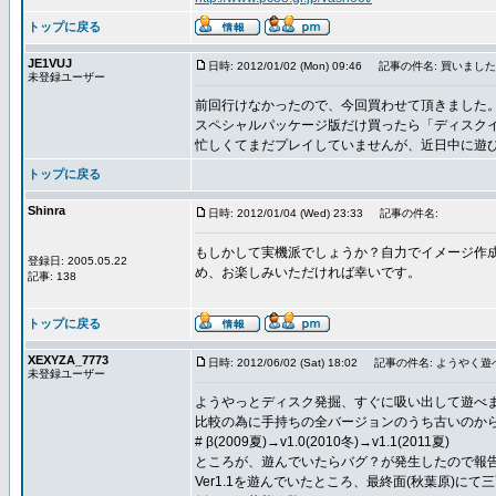
トップに戻る
JE1VUJ
日時: 2012/01/02 (Mon) 09:46
記事の件名: 買いました
未登録ユーザー
前回行けなかったので、今回買わせて頂きました
スペシャルパッケージ版だけ買ったら「ディスク
忙しくてまだプレイしていませんが、近日中に遊
トップに戻る
Shinra
日時: 2012/01/04 (Wed) 23:33
記事の件名:
もしかして実機派でしょうか？自力でイメージ作
登録日: 2005.05.22
め、お楽しみいただければ幸いです。
記事: 138
トップに戻る
XEXYZA_7773
日時: 2012/06/02 (Sat) 18:02
記事の件名: ようやく遊べ
未登録ユーザー
ようやっとディスク発掘、すぐに吸い出して遊べ
比較の為に手持ちの全バージョンのうち古いのから順
# β(2009夏)→v1.0(2010冬)→v1.1(2011夏)
ところが、遊んでいたらバグ？が発生したので報
Ver1.1を遊んでいたところ、最終面(秋葉原)にて三面ボ