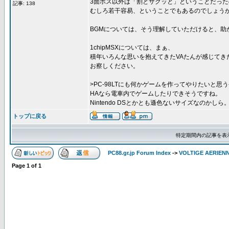
3面ボス以外は「割とサクッと」ということだった
記事: 138
むしろ若干容易、ということでもあるのでしょう
BGMについては、そう理解していただけると、助かり
1chipMSXについては、まぁ、
積年いろんな思いを抱えてきたVAたんが感じてき
お察しください。
>PC-98LTにも何かゲームを作ってやりたいと思
HAなら電車内でゲームしたりできそうですね。
Nintendo DSとかとも遜色ないサイズなのかしら
トップに戻る
特定期間内の記事を表
PC88.gr.jp Forum Index
->
VOLTIGE AERIEN
Page
1
of
1