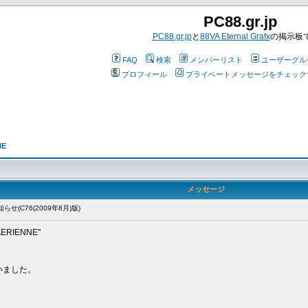
PC88.gr.jp
PC88.gr.jp
と
88VA Eternal Grafx
の掲示板
FAQ
検索
メンバーリスト
ユーザーグル
プロフィール
プライベートメッセージをチェック
NE
メッセージ
(C76(2009年8月)版)
RIENNE"
。
いました。
。