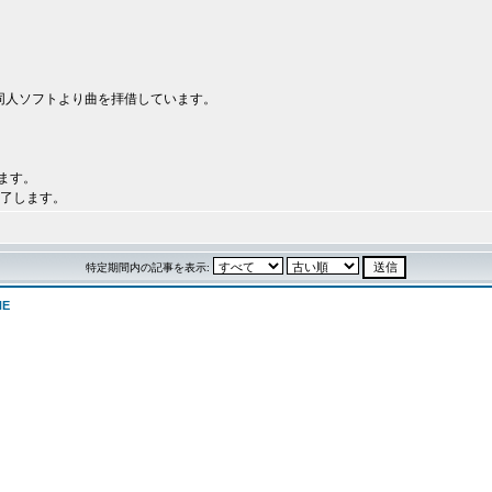
。
aの同人ソフトより曲を拝借しています。
ます。
終了します。
特定期間内の記事を表示:
NE