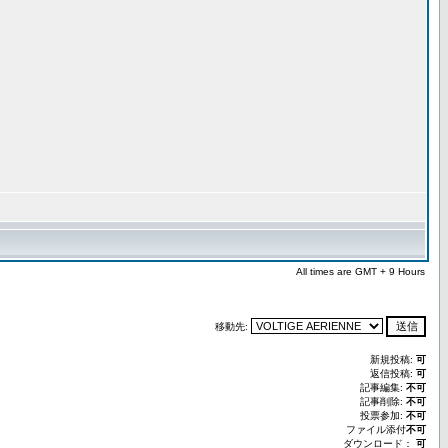
All times are GMT + 9 Hours
移動先:
新規投稿:
可
返信投稿:
可
記事編集:
不可
記事削除:
不可
投票参加:
不可
ファイル添付
不可
ダウンロード：
可