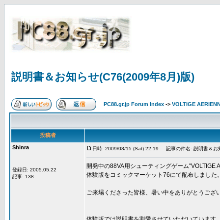
説明書＆お知らせ(C76(2009年8月)版)
PC88.gr.jp Forum Index
->
VOLTIGE AERIEN
投稿者
Shinra
日時: 2009/08/15 (Sat) 22:19
記事の件名: 説明書＆お知らせ
開発中の88VA用シューティングゲーム"VOLTIGE AE
登録日: 2005.05.22
体験版をコミックマーケット76にて配布しました
記事: 138
ご来場くださった皆様、暑い中をありがとうござ
体験版では説明書を割愛させていただいています