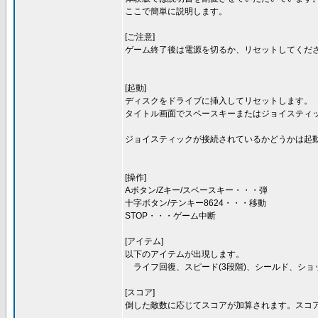
ここで簡単に説明します。
[ご注意]
ゲーム終了後は電源を切るか、リセットしてくださ
[起動]
ディスクをドライブに挿入してリセットします。
タイトル画面でスペースキーまたはジョイスティ
ジョイスティックが接続されているかどうかは起
[操作]
Aボタン/Zキー/スペースキー・・・弾
十字ボタン/テンキー8624・・・移動
STOP・・・ゲーム中断
[アイテム]
以下のアイテムが出現します。
ライフ回復、スピード(3段階)、シールド、ショッ
[スコア]
倒した敵数に応じてスコアが加算されます。スコ