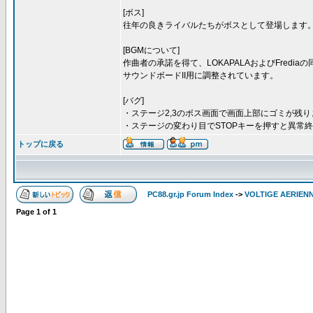
[ボス]
往年の良きライバルたちがボスとして登場します
[BGMについて]
作曲者の承諾を得て、LOKAPALAおよびFredi
サウンドボードII用に調整されています。
[バグ]
・ステージ2,3のボス画面で画面上部にゴミが残り
・ステージの変わり目でSTOPキーを押すと異常
トップに戻る
PC88.gr.jp Forum Index
->
VOLTIGE AERIEN
Page
1
of
1