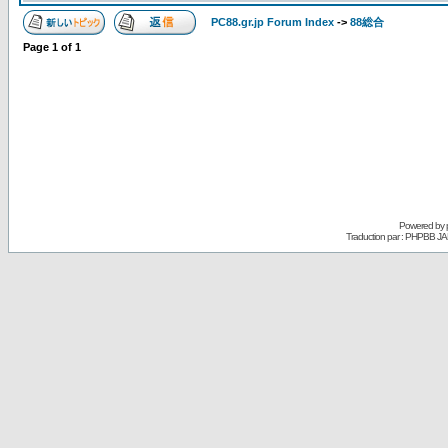
PC88.gr.jp Forum Index
->
88総合
Page
1
of
1
Powered by
Traduction par : PHPBB JA