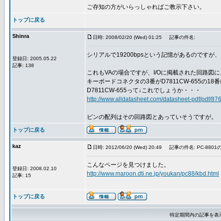
ご存知の方がいらっしゃればご教示下さい。
トップに戻る
Shinra
日時: 2008/02/20 (Wed) 01:25
記事の件名:
シリアルで19200bpsという記憶があるのです
登録日: 2005.05.22
記事: 138
これもVAの場合ですが、I/Oに掲載された回路図
キーボードコネクタの3番がD7811CW-655の1
D7811CW-655って↓これでしょうか・・・
http://www.alldatasheet.com/datasheet-pdf/pdf
ピンの配列はその回路図とあっていそうですが。
トップに戻る
kaz
日時: 2012/06/20 (Wed) 20:49
記事の件名: PC-880
こんなページを見つけました。
登録日: 2008.02.10
http://www.maroon.dti.ne.jp/youkan/pc88/kbd.html
記事: 15
トップに戻る
特定期間内の記事を表