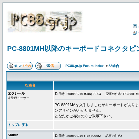
PC-8801MH以降のキーボードコネクタ
PC88.gr.jp Forum Index
->
88総合
投稿者
エクレール
日時: 2008/02/10 (Sun) 02:04
記事の件名: PC-88
未登録ユーザー
PC-8801MAを入手しましたがキーボードが
ンアサインがわかりません。
どなたかご存知の方ご教示下さい。
トップに戻る
Shinra
日時: 2008/02/19 (Tue) 00:02
記事の件名: