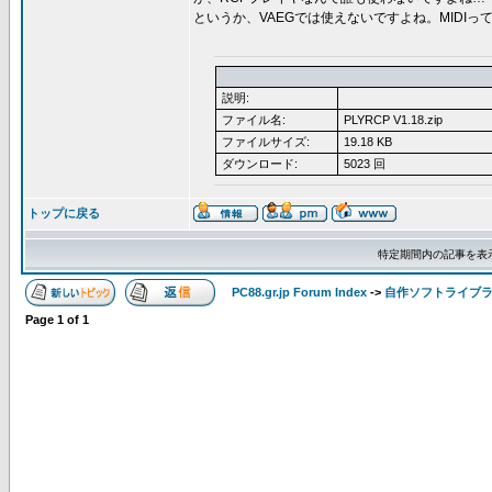
というか、VAEGでは使えないですよね。MIDIっ
説明:
ファイル名:
PLYRCP V1.18.zip
ファイルサイズ:
19.18 KB
ダウンロード:
5023 回
トップに戻る
特定期間内の記事を表
PC88.gr.jp Forum Index
->
自作ソフトライブ
Page
1
of
1