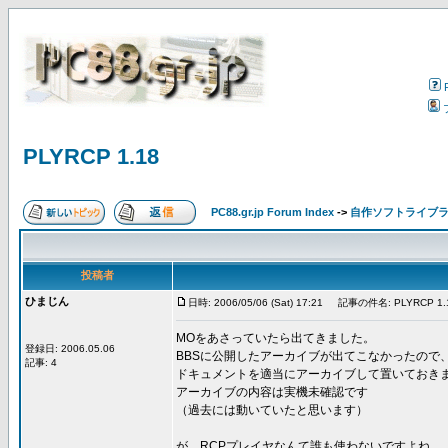
PLYRCP 1.18
PC88.gr.jp Forum Index
->
自作ソフトライブ
投稿者
ひまじん
日時: 2006/05/06 (Sat) 17:21
記事の件名: PLYRCP 1.
MOをあさっていたら出てきました。
登録日: 2006.05.06
BBSに公開したアーカイブが出てこなかったので
記事: 4
ドキュメントを適当にアーカイブして置いておき
アーカイブの内容は実機未確認です
（過去には動いていたと思います）
が、RCPプレイヤなんて誰も使わないですよね…