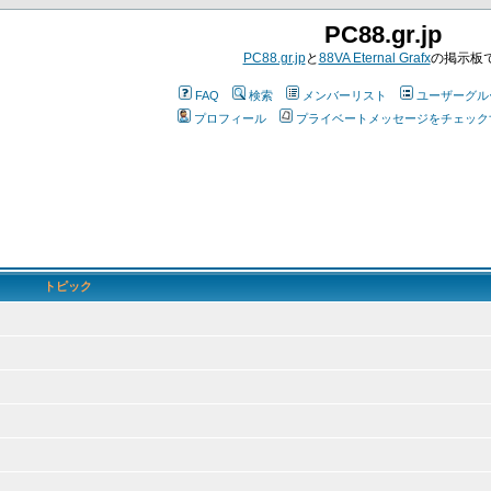
PC88.gr.jp
PC88.gr.jp
と
88VA Eternal Grafx
の掲示板
FAQ
検索
メンバーリスト
ユーザーグル
プロフィール
プライベートメッセージをチェック
トピック