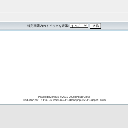
特定期間内のトピックを表示:
Powered by
phpBB
© 2001, 2005 phpBB Group
Traduction par : PHPBB JAPAN / EUC-JP Edition :
phpBB2 JP Support Forum