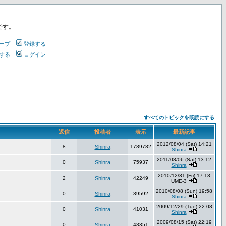
です。
ープ
登録する
する
ログイン
すべてのトピックを既読にする
返信
投稿者
表示
最新記事
2012/08/04 (Sat) 14:21
8
Shinra
1789782
Shinra
2011/08/06 (Sat) 13:12
0
Shinra
75937
Shinra
2010/12/31 (Fri) 17:13
2
Shinra
42249
UME-3
2010/08/08 (Sun) 19:58
0
Shinra
39592
Shinra
2009/12/29 (Tue) 22:08
0
Shinra
41031
Shinra
2009/08/15 (Sat) 22:19
0
Shinra
48351