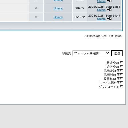
Shinra
2008/12/28 (Sun) 14:54
0
Shinra
98205
Shinra
2008/12/28 (Sun) 14:44
0
Shinra
351272
Shinra
All times are GMT + 9 Hours
移動先:
新規投稿:
可
返信投稿:
可
記事編集:
不可
記事削除:
不可
投票参加:
不可
ファイル添付
不可
ダウンロード：
可