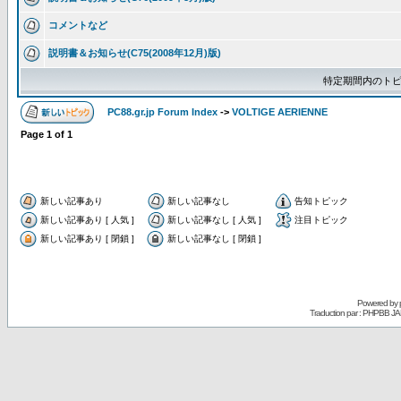
コメントなど
説明書＆お知らせ(C75(2008年12月)版)
特定期間内のトピ
PC88.gr.jp Forum Index
->
VOLTIGE AERIENNE
Page
1
of
1
新しい記事あり
新しい記事なし
告知トピック
新しい記事あり [ 人気 ]
新しい記事なし [ 人気 ]
注目トピック
新しい記事あり [ 閉鎖 ]
新しい記事なし [ 閉鎖 ]
Powered by
Traduction par : PHPBB JA