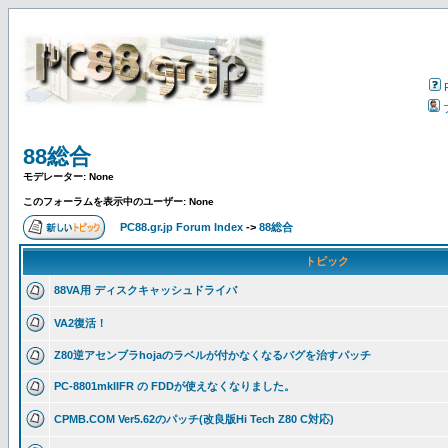
88総合
モデレーター: None
このフォーラムを表示中のユーザー: None
PC88.gr.jp Forum Index
->
88総合
トピック
88VA用 ディスクキャッシュドライバ
VA2復活！
Z80逆アセンブラhojaのラベルが付かなくなるバグを治すパッチ
PC-8801mkIIFR の FDDが使えなくなりました。
CPMB.COM Ver5.62のパッチ(改良版Hi Tech Z80 C対応)