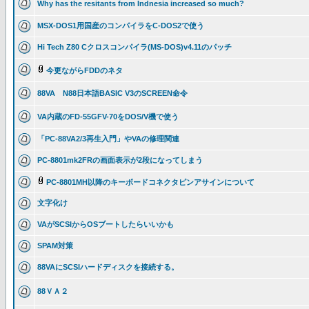
Why has the resitants from Indnesia increased so much?
MSX-DOS1用国産のコンパイラをC-DOS2で使う
Hi Tech Z80 Cクロスコンパイラ(MS-DOS)v4.11のパッチ
今更ながらFDDのネタ
88VA N88日本語BASIC V3のSCREEN命令
VA内蔵のFD-55GFV-70をDOS/V機で使う
「PC-88VA2/3再生入門」やVAの修理関連
PC-8801mk2FRの画面表示が2段になってしまう
PC-8801MH以降のキーボードコネクタピンアサインについて
文字化け
VAがSCSIからOSブートしたらいいかも
SPAM対策
88VAにSCSIハードディスクを接続する。
88ＶＡ２