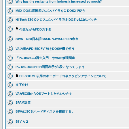
Why has the resitants from Indnesia increased so much?
MSX-DOS1用国産のコンパイラをC-DOS2で使う
Hi Tech Z80 Cクロスコンパイラ(MS-DOS)v4.11のパッチ
今更ながらFDDのネタ
88VA N88日本語BASIC V3のSCREEN命令
VA内蔵のFD-55GFV-70をDOS/V機で使う
「PC-88VA2/3再生入門」やVAの修理関連
PC-8801mk2FRの画面表示が2段になってしまう
PC-8801MH以降のキーボードコネクタピンアサインについて
文字化け
VAがSCSIからOSブートしたらいいかも
SPAM対策
88VAにSCSIハードディスクを接続する。
88ＶＡ２