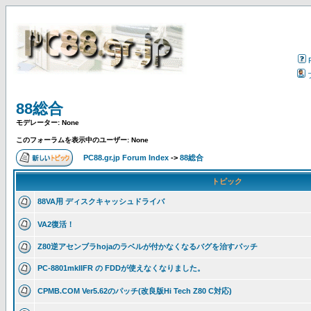
88総合
モデレーター: None
このフォーラムを表示中のユーザー: None
PC88.gr.jp Forum Index
->
88総合
トピック
88VA用 ディスクキャッシュドライバ
VA2復活！
Z80逆アセンブラhojaのラベルが付かなくなるバグを治すパッチ
PC-8801mkIIFR の FDDが使えなくなりました。
CPMB.COM Ver5.62のパッチ(改良版Hi Tech Z80 C対応)