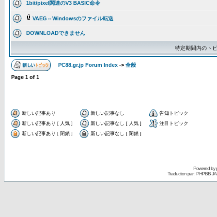
1bit/pixel関連のV3 BASIC命令
VAEG⇔Windowsのファイル転送
DOWNLOADできません
特定期間内のトピ
PC88.gr.jp Forum Index
->
全般
Page
1
of
1
新しい記事あり
新しい記事なし
告知トピック
新しい記事あり [ 人気 ]
新しい記事なし [ 人気 ]
注目トピック
新しい記事あり [ 閉鎖 ]
新しい記事なし [ 閉鎖 ]
Powered by
Traduction par : PHPBB JA