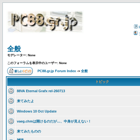
全般
モデレーター: None
このフォーラムを表示中のユーザー: None
PC88.gr.jp Forum Index
->
全般
トピック
88VA Eternal Grafx rel-260713
来てみたよ
Windows 10 Oct Update
vaeg.chmは開けるのだが…、中身が見えない！
来てみたものの