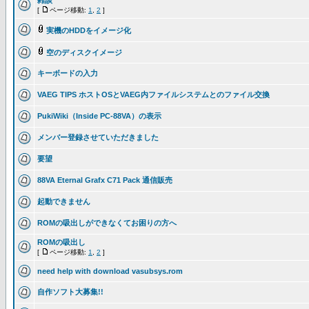
雑談
[
ページ移動:
1
,
2
]
実機のHDDをイメージ化
空のディスクイメージ
キーボードの入力
VAEG TIPS ホストOSとVAEG内ファイルシステムとのファイル交換
PukiWiki（Inside PC-88VA）の表示
メンバー登録させていただきました
要望
88VA Eternal Grafx C71 Pack 通信販売
起動できません
ROMの吸出しができなくてお困りの方へ
ROMの吸出し
[
ページ移動:
1
,
2
]
need help with download vasubsys.rom
自作ソフト大募集!!