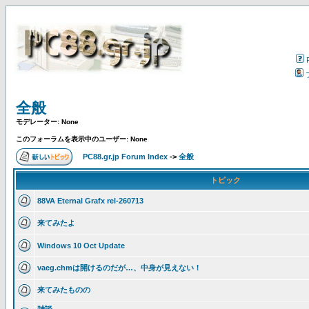
全般
モデレーター: None
このフォーラムを表示中のユーザー: None
PC88.gr.jp Forum Index
->
全般
トピック
88VA Eternal Grafx rel-260713
来てみたよ
Windows 10 Oct Update
vaeg.chmは開けるのだが…、中身が見えない！
来てみたものの