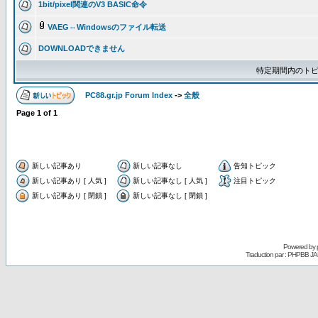
1bit/pixel関連のV3 BASIC命令
VAEG⇔Windowsのファイル転送
DOWNLOADできません
特定期間内のトピ
PC88.gr.jp Forum Index
->
全般
Page
1
of
1
新しい記事あり
新しい記事なし
告知トピック
新しい記事あり [ 人気 ]
新しい記事なし [ 人気 ]
注目トピック
新しい記事あり [ 閉鎖 ]
新しい記事なし [ 閉鎖 ]
Powered by
Traduction par : PHPBB JA