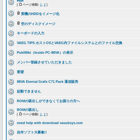
雑談
[
ページ移動:
1
,
2
]
実機のHDDをイメージ化
空のディスクイメージ
キーボードの入力
VAEG TIPS ホストOSとVAEG内ファイルシステムとのファイル交換
PukiWiki（Inside PC-88VA）の表示
メンバー登録させていただきました
要望
88VA Eternal Grafx C71 Pack 通信販売
起動できません
ROMの吸出しができなくてお困りの方へ
ROMの吸出し
[
ページ移動:
1
,
2
]
need help with download vasubsys.rom
自作ソフト大募集!!