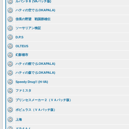
ルパン９８ (VAパッチ版)
ハティの空で (LOKAPALA)
信長の野望 戦国群雄伝
ソーサリアン検証
D.P.S
OLTEUS
幻影都市
ハティの館で (LOKAPALA)
ハティの森で (LOKAPALA)
Speedy Drug!! (H-VA)
ファミスタ
プリンセスメーカー２（ＶＡパッチ版）
ポピュラス（ＶＡパッチ版）
上海
ドラえもん