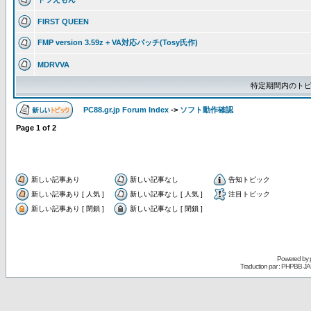
FIRST QUEEN
FMP version 3.59z + VA対応パッチ(Tosy氏作)
MDRVVA
特定期間内のトピ
PC88.gr.jp Forum Index
->
ソフト動作確認
Page
1
of
2
新しい記事あり
新しい記事なし
告知トピック
新しい記事あり [ 人気 ]
新しい記事なし [ 人気 ]
注目トピック
新しい記事あり [ 閉鎖 ]
新しい記事なし [ 閉鎖 ]
Powered by
Traduction par : PHPBB JA