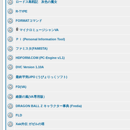
ロードス島戦記 灰色の魔女
R-TYPE
FORMATコマンド
マイクロミュージシャンVA
Ｐｉ (Personal Information Tool)
ファミスタ(FAMISTA)
HDFORM.COM (PC-Engine v1.1)
DVC Version 1.10A
最終平気UPO (うぴょりっくソフト)
FD(VA)
維新の嵐(VA専用版）
DRAGON BALL Z キャラクター事典 (Fredia)
FLD
Xak外伝 ガゼルの塔