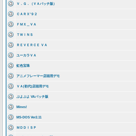
Ｖ．Ｇ．（ＶＡパッチ版）
ＣＡＲＸ’９２
ＦＭＸ＿ＶＡ
ＴＷＩＮＳ
ＲＥＶＥＲＣＥ ＶＡ
ユーカラＶＡ
虹色宝珠
アニメフレーマー店頭用デモ
ＶＡ(初代)店頭用デモ
ぷよぷよ VAパッチ版
Mines!
MS-DOS Ver2.11
ＭＤＤＩＳＰ