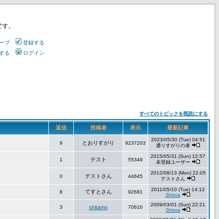
です。
ープ
登録する
する
ログイン
すべてのトピックを既読にする
返信
投稿者
表示
最新記事
2023/05/30 (Tue) 04:51
とおりすがり
9
9237203
通りすがりの者
2015/05/31 (Sun) 12:57
テスト
1
55349
未登録ユーザー
2012/08/13 (Mon) 22:05
テストさん
0
44645
テストさん
2011/05/10 (Tue) 14:12
てすとさん
8
92681
Shinra
2009/03/01 (Sun) 22:21
3
shitamo
70610
Shinra