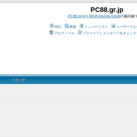
PC88.gr.jp
PC88.gr.jp
と
88VA Eternal Grafx
の掲示板
FAQ
検索
メンバーリスト
ユーザーグル
プロフィール
プライベートメッセージをチェック
トピック