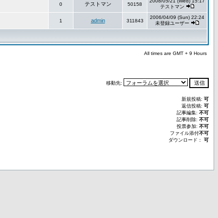
2008/05/21 (Wed) 15:17
テストマン
0
50158
テストマン
2006/04/09 (Sun) 22:24
admin
1
311843
未登録ユーザー
All times are GMT + 9 Hours
移動先:
新規投稿:
可
返信投稿:
可
記事編集:
不可
記事削除:
不可
投票参加:
不可
ファイル添付
不可
ダウンロード：
可