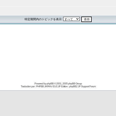
特定期間内のトピックを表示:
Powered by
phpBB
© 2001, 2005 phpBB Group
Traduction par : PHPBB JAPAN / EUC-JP Edition :
phpBB2 JP Support Forum