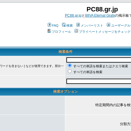
PC88.gr.jp
PC88.gr.jp
と
88VA Eternal Grafx
の掲示板
FAQ
検索
メンバーリスト
ユーザーグル
プロフィール
プライベートメッセージをチェック
検索条件
ーワードを含まない ] などが使用できます。部分一
すべての単語を検索またはクエリ検索
すべての単語を検索
検索オプション
特定期間内の記事を検
分類方