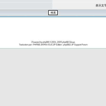
表示文
Powered by
phpBB
© 2001, 2005 phpBB Group
Traduction par : PHPBB JAPAN / EUC-JP Edition :
phpBB2 JP Support Forum