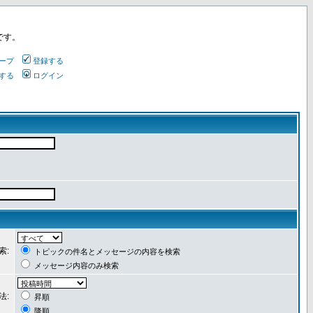
です。
ープ
登録する
する
ログイン
索:
トピックの件名とメッセージの内容を検索
メッセージ内容のみ検索
法:
昇順
降順