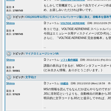
もしかして実機派でしょうか？自力でイメージ作
返信:
8
め、お楽しみいただければ幸いです。
表示:
1789745
トピック:
C81(2011年12月)にてスペシャルパッケージ版に加え、攻略本を頒布
Shinra
フォーラム:
VOLTIGE AERIENNE
日時: 2011/12/29 (T
冬コミでは、VOLTIGE AERIENNE スペシ
返信:
8
今回はエミュレータ用ディスクイメージ(CD-R)
表示:
1789745
さらに、「VOLTIGE AERIENNE 完全攻略本」
...
トピック:
マイクロミュージシャンVA
Shinra
フォーラム:
ソフト動作確認
日時: 2011/11/11 (Fri) 2
譜面の表示はできるが、MIDIインタフェースボ
返信:
0
(どみ太さん情報。ありがとうございます。)
表示:
50581
トピック:
文字化け
Shinra
フォーラム:
88総合
日時: 2011/10/10 (Mon) 18:59 
MSの情報を読んでもなんだかぼんやりなのですが
返信:
3
JISに非対応というよりも、自動検出の対象からJ
表示:
57629
明示的に文字コードをJISだと提示してやれば、J
...