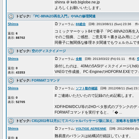
shinra ＠ keb.biglobe.ne.jp
よろしくお願いいたします。
トピック:
「PC-88VA2/3再生入門」やVAの修理関連
Shinra
フォーラム:
88総合
日時: 2013/08/11 (Sun) 23:36 
コミックマーケット84で冊子「PC-88VA2/3再
返信:
6
そのご指摘、ご感想、ご意見等々書き込み用にこ
表示:
88702
同冊子に無関係な修理ネタ関連でもウェルカムです。 
トピック:
空のディスクイメージ
Shinra
フォーラム:
全般
日時: 2013/03/22 (Fri) 01:11 件名:
添付したのは、40MのSASIディスクイメージ(.hdi
返信:
0
VAEGで作成後、PC-EngineのHDFORM.EX
表示:
43353
トピック:
FORMATコマンド
Shinra
フォーラム:
ソフト動作確認
日時: 2012/08/11 (Sat) 2
# ご連絡いただいたので記録のため記載します。
返信:
0
表示:
52705
XDF/HDM/DCU等の2HDベタ形式のブランクのディス
FORMATコマンドを実行すると、「� ...
トピック:
C81(2011年12月)にてスペシャルパッケージ版に加え、攻略本を頒布
Shinra
フォーラム:
VOLTIGE AERIENNE
日時: 2012/08/04 (S
難易度のバランスは結構試行錯誤しています。
返信:
8