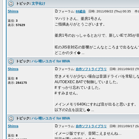
トピック:
文字化け
Shinra
フォーラム:
88総合
日時: 2011/09/22 (Thu) 00:35 件
マハリトさん、釜房1号さん
返信:
3
ご指摘ありがとうございます。
表示:
57629
釜房1号のおっしゃるとおりで、新しいIEでJIS
IEのJIS非対応の影響がこんなところまで出るな
どこかのタイ� ...
トピック:
ハレ晴レユカイ for 88VA
Shinra
フォーラム:
自作ソフトライブラリ
日時: 2011/09/22 (
空きメモリが少ない場合は音源ドライバを常駐し
返信:
8
AUTOEXEC.BATで制御していました。
表示:
284175
# すっかり忘れていました。
# すみません。
メインメモリ640Kにすれば音が出ると思います。
以下の2点を設定し� ...
トピック:
ハレ晴レユカイ for 88VA
Shinra
フォーラム:
自作ソフトライブラリ
日時: 2011/09/17 (S
イメージ版ですが、音聞こえませんね…
返信:
8