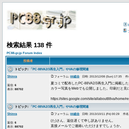
検索結果 138 件
PC88.gr.jp Forum Index
投稿者
トピック:
「PC-88VA2/3再生入門」やVAの修理関連
Shinra
フォーラム:
88総合
日時: 2013/12/08 (Sun) 17:35 
夏コミで配布したPC-88VA2/3再生入門に掲載した
返信:
6
カラー写真をWebでも公開しました。印刷だと見
表示:
88702
https://sites.google.com/site/allabout88va/home/re
トピック:
「PC-88VA2/3再生入門」やVAの修理関連
Shinra
フォーラム:
88総合
日時: 2013/10/11 (Fri) 00:29 件名
(た)さん、返信遅くて申し訳ありません。
返信:
6
直接メールでご連絡いただけますでしょうか。
表示:
88702