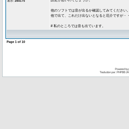
設定が悪いのでしょうか。
表示:
284175
他のソフトでは音が出るか確認してみてください
他で出て、これだけ出ないとなると厄介ですが・
# 私のところでは音も出ています。
Page
1
of
10
Powered by
Traduction par : PHPBB JA