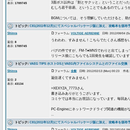
3面ボス以外は「割とサクッと」ということだった
表示:
1789745
むしろ若干容易、ということでもあるのでしょう
BGMについては、そう理解していただけると、助かり
トピック:
C81(2011年12月)にてスペシャルパッケージ版に加え、攻略本を頒布
Shinra
フォーラム:
VOLTIGE AERIENNE
日時: 2012/08/04 (S
うわわわ、すみません！こちらでたくさん感想を
返信:
8
表示:
1789745
バグの件ですが、FM-T●WNSでわりと出てしま
リリース後にこちらでも1回発生を確認しています。し
トピック:
VAEG TIPS ホストOSとVAEG内ファイルシステムとのファイル交換
Shinra
フォーラム:
全般
日時: 2012/02/13 (Mon) 00:23 件名
返信遅くてすみません！
返信:
2
表示:
43134
>XEXYZA_7773さん
書き込みありがとうございます。
コミケでは本当にお世話になっています。毎回あ
PC-Engineにネットワークドライブ関連の機能が
...
トピック:
C81(2011年12月)にてスペシャルパッケージ版に加え、攻略本を頒布
Shinra
フォーラム:
VOLTIGE AERIENNE
日時: 2012/01/04 (