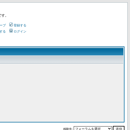
です。
ープ
登録する
する
ログイン
移動先: