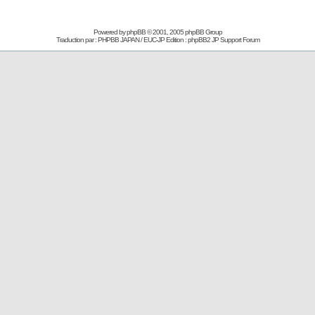
Powered by
phpBB
© 2001, 2005 phpBB Group
Traduction par : PHPBB JAPAN / EUC-JP Edition :
phpBB2 JP Support Forum