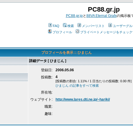
PC88.gr.jp
PC88.gr.jp
と
88VA Eternal Grafx
の掲示板
FAQ
検索
メンバーリスト
ユーザーグル
プロフィール
プライベートメッセージをチェック
プロフィールを表示 :: ひまじん
詳細データ [ ひまじん ]
登録日:
2006.05.06
4
投稿数:
[投稿数の割合: 1.11% / 1 日当たりの投稿数: 0.00 件]
ひまじん の記事をすべて検索
所在地:
ウェブサイト:
http://www.lares.dti.ne.jp/~hariki/
職業:
趣味: