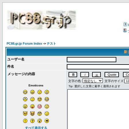
PC88.gr.jp Forum Index
->
テスト
新
ユーザー名
件名
メッセージの内容
文字の色:
文字のサイズ:
Emoticons
すべて表示する