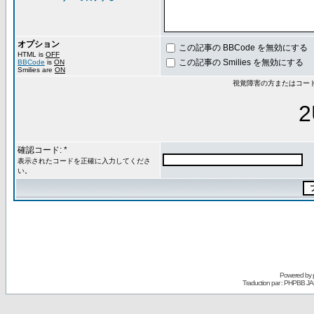
オプション
この記事の BBCode を無効にする
HTML is
OFF
この記事の Smilies を無効にする
BBCode
is
ON
Smilies are
ON
視覚障害の方またはコー
2
確認コード: *
表示されたコードを正確に入力してくださ
い。
Powered by
Traduction par : PHPBB JA