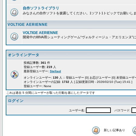
自作ソフトライブラリ
みなさんの自作ソフトを披露してください。1ソフト1トピックでお願いし
VOLTIGE AERIENNE
VOLTIGE AERIENNE
開発中の88VA用シューティングゲーム“ヴォルティージュ・アエリエンヌ”
オンラインデータ
投稿記事数:
361
件
登録ユーザー数:
219
人
最新登録ユーザー:
Stellaol
オンラインユーザー:
130
人 :: 登録ユーザー [0] お忍びユーザー [0] 未登録ユーザー 
オンラインユーザーの記録:
1732
人 [ 記録更新日時 - 2026/02/10 (Tue) 15:41 ]
登録ユーザー: None
これは過去 5 分間にユーザーが取った行動を基にしたデータです
ログイン
ユーザー名:
パスワード:
新しい記事あり