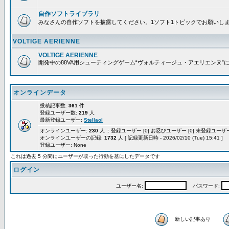
自作ソフトライブラリ
みなさんの自作ソフトを披露してください。1ソフト1トピックでお願いし
VOLTIGE AERIENNE
VOLTIGE AERIENNE
開発中の88VA用シューティングゲーム“ヴォルティージュ・アエリエンヌ”
オンラインデータ
投稿記事数:
361
件
登録ユーザー数:
219
人
最新登録ユーザー:
Stellaol
オンラインユーザー:
230
人 :: 登録ユーザー [0] お忍びユーザー [0] 未登録ユーザー 
オンラインユーザーの記録:
1732
人 [ 記録更新日時 - 2026/02/10 (Tue) 15:41 ]
登録ユーザー: None
これは過去 5 分間にユーザーが取った行動を基にしたデータです
ログイン
ユーザー名:
パスワード:
新しい記事あり