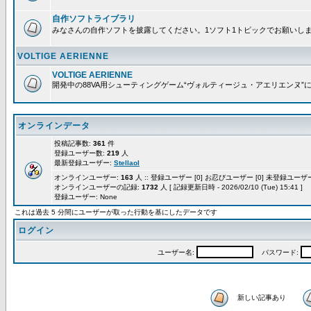
自作ソフトライブラリ
みなさんの自作ソフトを披露してください。1ソフト1トピックでお願いし
VOLTIGE AERIENNE
VOLTIGE AERIENNE
開発中の88VA用シューティングゲーム“ヴォルティージュ・アエリエンヌ”
オンラインデータ
投稿記事数:
361
件
登録ユーザー数:
219
人
最新登録ユーザー:
Stellaol
オンラインユーザー:
163
人 :: 登録ユーザー [0] お忍びユーザー [0] 未登録ユーザー 
オンラインユーザーの記録:
1732
人 [ 記録更新日時 - 2026/02/10 (Tue) 15:41 ]
登録ユーザー: None
これは過去 5 分間にユーザーが取った行動を基にしたデータです
ログイン
ユーザー名:
パスワード:
新しい記事あり