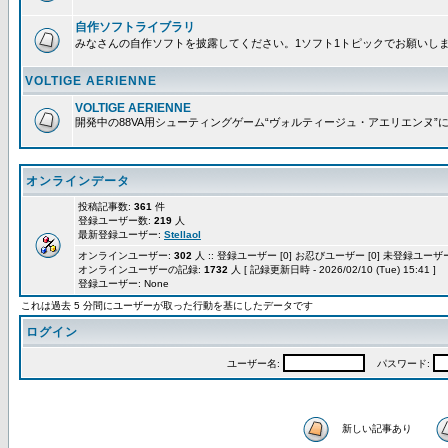
自作ソフトライブラリ
みなさんの自作ソフトを披露してください。1ソフト1トピックでお願いし
VOLTIGE AERIENNE
VOLTIGE AERIENNE
開発中の88VA用シューティングゲーム“ヴォルティージュ・アエリエンヌ”
オンラインデータ
投稿記事数:
361
件
登録ユーザー数:
219
人
最新登録ユーザー:
Stellaol
オンラインユーザー:
302
人 :: 登録ユーザー [0] お忍びユーザー [0] 未登録ユーザー 
オンラインユーザーの記録:
1732
人 [ 記録更新日時 - 2026/02/10 (Tue) 15:41 ]
登録ユーザー: None
これは過去 5 分間にユーザーが取った行動を基にしたデータです
ログイン
ユーザー名:
パスワード:
新しい記事あり