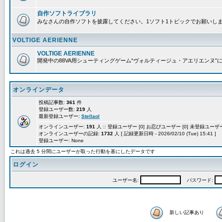
自作ソフトライブラリ
みなさんの自作ソフトを披露してください。1ソフト1トピックでお願いし
VOLTIGE AERIENNE
VOLTIGE AERIENNE
開発中の88VA用シューティングゲーム“ヴォルティージュ・アエリエンヌ”
オンラインデータ
投稿記事数:
361
件
登録ユーザー数:
219
人
最新登録ユーザー:
Stellaol
オンラインユーザー:
191
人 :: 登録ユーザー [0] お忍びユーザー [0] 未登録ユーザー 
オンラインユーザーの記録:
1732
人 [ 記録更新日時 - 2026/02/10 (Tue) 15:41 ]
登録ユーザー: None
これは過去 5 分間にユーザーが取った行動を基にしたデータです
ログイン
ユーザー名:
パスワード:
新しい記事あり