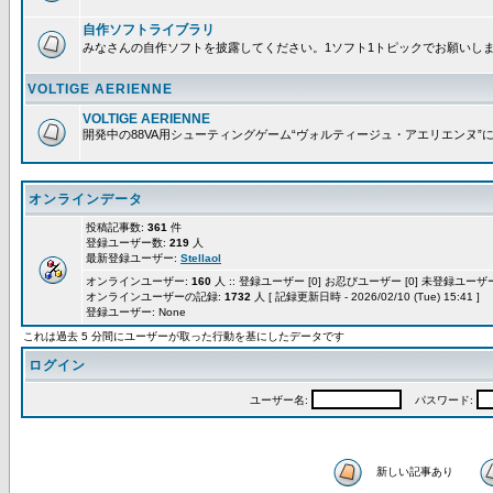
自作ソフトライブラリ
みなさんの自作ソフトを披露してください。1ソフト1トピックでお願いし
VOLTIGE AERIENNE
VOLTIGE AERIENNE
開発中の88VA用シューティングゲーム“ヴォルティージュ・アエリエンヌ”
オンラインデータ
投稿記事数:
361
件
登録ユーザー数:
219
人
最新登録ユーザー:
Stellaol
オンラインユーザー:
160
人 :: 登録ユーザー [0] お忍びユーザー [0] 未登録ユーザー 
オンラインユーザーの記録:
1732
人 [ 記録更新日時 - 2026/02/10 (Tue) 15:41 ]
登録ユーザー: None
これは過去 5 分間にユーザーが取った行動を基にしたデータです
ログイン
ユーザー名:
パスワード:
新しい記事あり