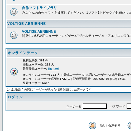
自作ソフトライブラリ
みなさんの自作ソフトを披露してください。1ソフト1トピックでお願いし
VOLTIGE AERIENNE
VOLTIGE AERIENNE
開発中の88VA用シューティングゲーム“ヴォルティージュ・アエリエンヌ”
オンラインデータ
投稿記事数:
361
件
登録ユーザー数:
219
人
最新登録ユーザー:
Stellaol
オンラインユーザー:
323
人 :: 登録ユーザー [0] お忍びユーザー [0] 未登録ユーザー 
オンラインユーザーの記録:
1732
人 [ 記録更新日時 - 2026/02/10 (Tue) 15:41 ]
登録ユーザー: None
これは過去 5 分間にユーザーが取った行動を基にしたデータです
ログイン
ユーザー名:
パスワード:
新しい記事あり