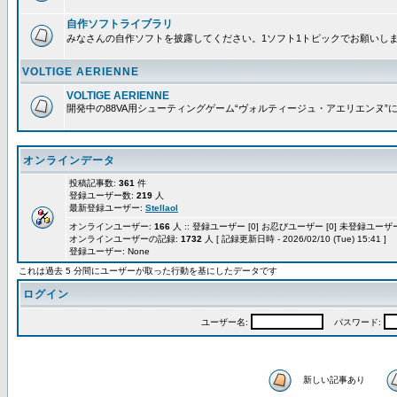
自作ソフトライブラリ
みなさんの自作ソフトを披露してください。1ソフト1トピックでお願いし
VOLTIGE AERIENNE
VOLTIGE AERIENNE
開発中の88VA用シューティングゲーム“ヴォルティージュ・アエリエンヌ”
オンラインデータ
投稿記事数:
361
件
登録ユーザー数:
219
人
最新登録ユーザー:
Stellaol
オンラインユーザー:
166
人 :: 登録ユーザー [0] お忍びユーザー [0] 未登録ユーザー 
オンラインユーザーの記録:
1732
人 [ 記録更新日時 - 2026/02/10 (Tue) 15:41 ]
登録ユーザー: None
これは過去 5 分間にユーザーが取った行動を基にしたデータです
ログイン
ユーザー名:
パスワード:
新しい記事あり