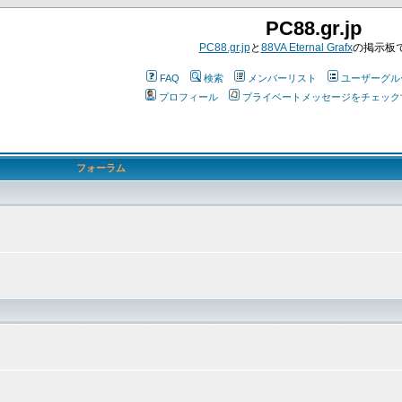
PC88.gr.jp
PC88.gr.jp
と
88VA Eternal Grafx
の掲示板
FAQ
検索
メンバーリスト
ユーザーグル
プロフィール
プライベートメッセージをチェック
フォーラム