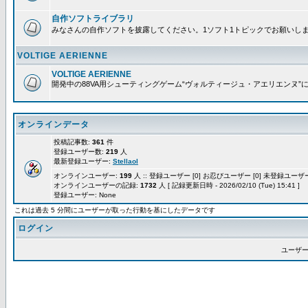
自作ソフトライブラリ
みなさんの自作ソフトを披露してください。1ソフト1トピックでお願いし
VOLTIGE AERIENNE
VOLTIGE AERIENNE
開発中の88VA用シューティングゲーム“ヴォルティージュ・アエリエンヌ”
オンラインデータ
投稿記事数:
361
件
登録ユーザー数:
219
人
最新登録ユーザー:
Stellaol
オンラインユーザー:
199
人 :: 登録ユーザー [0] お忍びユーザー [0] 未登録ユーザー 
オンラインユーザーの記録:
1732
人 [ 記録更新日時 - 2026/02/10 (Tue) 15:41 ]
登録ユーザー: None
これは過去 5 分間にユーザーが取った行動を基にしたデータです
ログイン
ユーザー