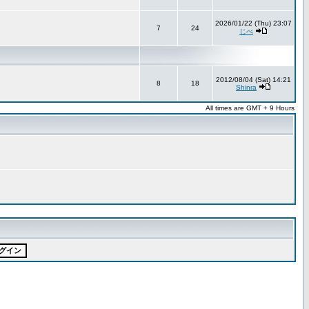
2026/01/22 (Thu) 23:07
7
24
じべ
2012/08/04 (Sat) 14:21
8
18
Shinra
All times are GMT + 9 Hours