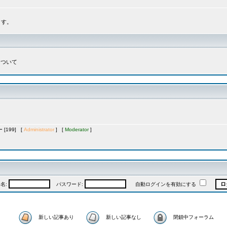
ます。
について
[199] [
Administrator
] [
Moderator
]
名:
パスワード:
自動ログインを有効にする
新しい記事あり
新しい記事なし
閉鎖中フォーラム