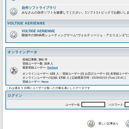
自作ソフトライブラリ
みなさんの自作ソフトを披露してください。1ソフト1トピックでお願いし
VOLTIGE AERIENNE
VOLTIGE AERIENNE
開発中の88VA用シューティングゲーム“ヴォルティージュ・アエリエンヌ”
オンラインデータ
投稿記事数:
361
件
登録ユーザー数:
219
人
最新登録ユーザー:
Stellaol
オンラインユーザー:
131
人 :: 登録ユーザー [0] お忍びユーザー [0] 未登録ユーザー 
オンラインユーザーの記録:
1732
人 [ 記録更新日時 - 2026/02/10 (Tue) 15:41 ]
登録ユーザー: None
これは過去 5 分間にユーザーが取った行動を基にしたデータです
ログイン
ユーザー名:
パスワード:
新しい記事あり