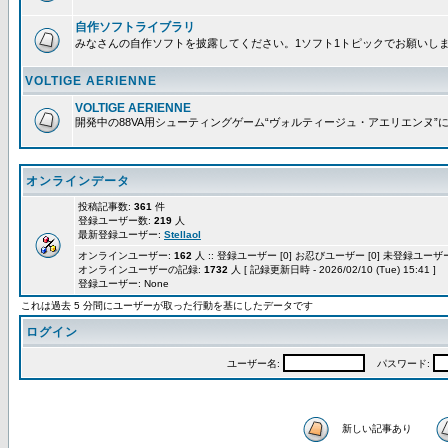
自作ソフトライブラリ
みなさんの自作ソフトを披露してください。1ソフト1トピックでお願いし
VOLTIGE AERIENNE
VOLTIGE AERIENNE
開発中の88VA用シューティングゲーム“ヴォルティージュ・アエリエンヌ”
オンラインデータ
投稿記事数:
361
件
登録ユーザー数:
219
人
最新登録ユーザー:
Stellaol
オンラインユーザー:
162
人 :: 登録ユーザー [0] お忍びユーザー [0] 未登録ユーザー 
オンラインユーザーの記録:
1732
人 [ 記録更新日時 - 2026/02/10 (Tue) 15:41 ]
登録ユーザー: None
これは過去 5 分間にユーザーが取った行動を基にしたデータです
ログイン
ユーザー名:
パスワード:
新しい記事あり