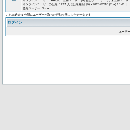
オンラインユーザー:
146
人 :: 登録ユーザー [0] お忍びユーザー [0] 未登録ユーザー 
オンラインユーザーの記録:
1732
人 [ 記録更新日時 - 2026/02/10 (Tue) 15:41 ]
登録ユーザー: None
これは過去 5 分間にユーザーが取った行動を基にしたデータです
ログイン
ユーザー