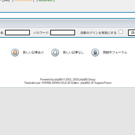
[146] [
Administrator
] [
Moderator
]
名:
パスワード:
自動ログインを有効にする
新しい記事あり
新しい記事なし
閉鎖中フォーラム
Powered by
phpBB
© 2001, 2005 phpBB Group
Traduction par : PHPBB JAPAN / EUC-JP Edition :
phpBB2 JP Support Forum