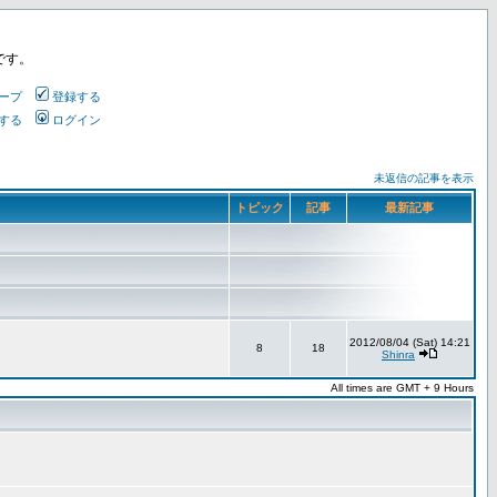
です。
ープ
登録する
する
ログイン
未返信の記事を表示
トピック
記事
最新記事
2012/08/04 (Sat) 14:21
8
18
Shinra
All times are GMT + 9 Hours