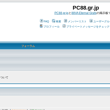
PC88.gr.jp
PC88.gr.jp
と
88VA Eternal Grafx
の掲示板
FAQ
検索
メンバーリスト
ユーザーグル
プロフィール
プライベートメッセージをチェック
フォーラム
について