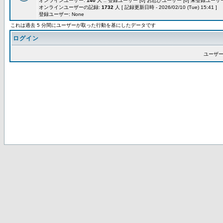
オンラインユーザー:
140
人 :: 登録ユーザー [0] お忍びユーザー [0] 未登録ユーザー 
オンラインユーザーの記録:
1732
人 [ 記録更新日時 - 2026/02/10 (Tue) 15:41 ]
登録ユーザー: None
これは過去 5 分間にユーザーが取った行動を基にしたデータです
ログイン
ユーザー