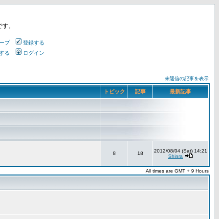
です。
ープ
登録する
する
ログイン
未返信の記事を表示
トピック
記事
最新記事
2012/08/04 (Sat) 14:21
8
18
Shinra
All times are GMT + 9 Hours