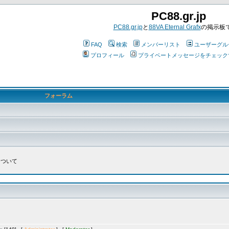
PC88.gr.jp
PC88.gr.jp
と
88VA Eternal Grafx
の掲示板
FAQ
検索
メンバーリスト
ユーザーグル
プロフィール
プライベートメッセージをチェック
フォーラム
について