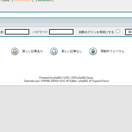
[140] [
Administrator
] [
Moderator
]
名:
パスワード:
自動ログインを有効にする
新しい記事あり
新しい記事なし
閉鎖中フォーラム
Powered by
phpBB
© 2001, 2005 phpBB Group
Traduction par : PHPBB JAPAN / EUC-JP Edition :
phpBB2 JP Support Forum