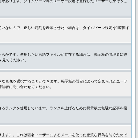
要があります。タイムゾーン等のユーザー設定は登録したユーザーしか行うこ
ていないので、正しい時刻を表示させたい場合は、タイムゾーン設定を1時間ず
ちらかです。使用したい言語ファイルが存在する場合は、掲示板の管理者に導
トを見てください。
好きな画像を選択することができます。掲示板の設定によって定められたユーザ
管理者に問い合わせてください。
れるランクを使用しています。ランクを上げるために掲示板に無駄な記事を投
ります）。これは匿名ユーザーによるメールを使った悪質な行為を防ぐためで