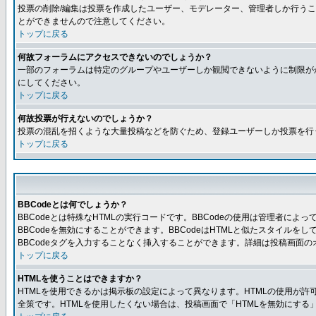
投票の削除/編集は投票を作成したユーザー、モデレーター、管理者しか行うこ
とができませんので注意してください。
トップに戻る
何故フォーラムにアクセスできないのでしょうか？
一部のフォーラムは特定のグループやユーザーしか観閲できないように制限が
にしてください。
トップに戻る
何故投票が行えないのでしょうか？
投票の混乱を招くような大量投稿などを防ぐため、登録ユーザーしか投票を行
トップに戻る
BBCodeとは何でしょうか？
BBCodeとは特殊なHTMLの実行コードです。BBCodeの使用は管理者に
BBCodeを無効にすることができます。BBCodeはHTMLと似たスタイルを
BBCodeタグを入力することなく挿入することができます。詳細は投稿画面の
トップに戻る
HTMLを使うことはできますか？
HTMLを使用できるかは掲示板の設定によって異なります。HTMLの使用が
全策です。HTMLを使用したくない場合は、投稿画面で「HTMLを無効にする