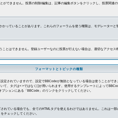
とができません。投票の削除/編集は、記事の編集ボタンをクリックし、投票関連の
かかっていることがあります。これらのフォーラムを使う権限は、モデレーターと
うことはできません。登録ユーザーなのに投票が行えない場合は、適切なアクセス
フォーマットとトピックの種類
よって設定されていますので、設定でBBCodeが無効となっている場合は使うことがで
していて、タグは< >ではなく[ ]が用いられます。使用するテンプレートによってBB
オプションにある「BBCode」のリンクをクリックしてください。
許可されている場合でも、全てのHTMLタグを使えるわけではありません。これは一
」をチェックしてください。