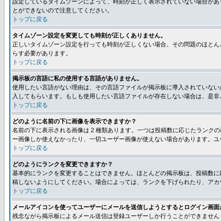
設定しているタイムゾーンによって、時刻が正しく表示されていない場合があ
とができないので注意してください。
トップに戻る
タイムゾーン設定を変更しても時刻が正しくありません。
正しいタイムゾーン設定を行っても時刻が正しくない場合、その問題のほとん
らす必要があります。
トップに戻る
掲示板の言語に私の使用する言語がありません。
使用したい言語がない理由は、その言語ファイルが掲示板に導入されていない
入してもらいます。もしも使用したい言語ファイルが存在しない場合は、是非とも
トップに戻る
どのように名前の下に画像を表示できますか？
名前の下に表示される画像は 2 種類あります。一つは投稿数に応じたラン
ー画像しか使えなかったり、一切ユーザー画像が使えない場合があります。ユ
トップに戻る
どのようにランクを変更できますか？
基本的にランクを変更することはできません。ほとんどの掲示板は、投稿数に
稿しないようにしてください。場合によっては、ランクを下げられたり、アカ
トップに戻る
メールアイコンを使ってユーザーにメールを送信しようとするとログイン画面
残念ながら掲示板によるメール送信は登録ユーザーしか行うことができません