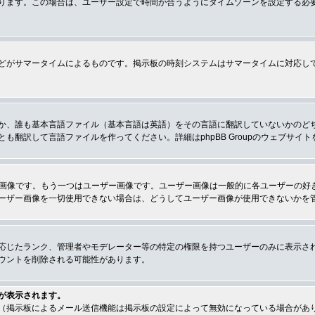
ります。この場合は、ユーザー設定で時間が合うようにタイムゾーンを設定する必
どがサマータイムによるものです。掲示板の時刻システムはサマータイムに対応し
か、誰も基本言語ファイル（基本言語は英語）をその言語に翻訳していないかのど
翻訳して言語ファイルを作ってください。詳細はphpBB Groupのウェブサイ
クの画像です。もう一つはユーザー画像です。ユーザー画像は一般的に各ユーザーの
ーザー画像を一切使用できない場合は、どうしてユーザー画像が使用できないかを
応じたランク、管理者やモデレーター等の特定の権限を持つユーザーのみに表示さ
ウントを削除される可能性があります。
が表示されます。
（掲示板によるメール送信機能は掲示板の設定によって無効になっている場合があ