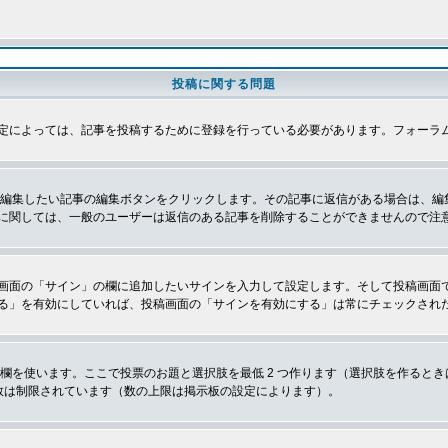
投稿に関する問題
定によっては、記事を投稿するために登録を行っている必要があります。フォーラ
、編集したい記事の編集ボタンをクリックします。その記事に返信がある場合は、編
に関しては、一般のユーザーは返信のある記事を削除することができませんので注
画面の「サイン」の欄に追加したいサインを入力して設定します。そして投稿画面
る」を有効にしていれば、投稿画面の「サインを有効にする」は常にチェックされ
欄を使います。ここで投票のお題と選択肢を最低 2 つ作ります（選択肢を作ると
数は制限されています（数の上限は掲示板の設定によります）。