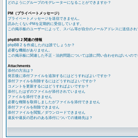
どのようにグループのモデレーターになることができますか？
PM（プライベートメッセージ）
プライベートメッセージを送信できません。
読みたくないPMを定期的に受信しています。
この掲示板のユーザーによって、スパム等が自分のメールアドレスに送信され
phpBB 2 関連の情報
phpBB 2 を作成したのは誰でしょうか？
必要な機能がありません。
この掲示板に関連した不正・法的問題については誰に問い合わせればいいので
Attachments
添付の方法は？
発言後に添付ファイルを追加するにはどうすればよいですか？
添付ファイルを削除するにはどうすればよいですか？
コメントを更新するにはどうすればよいですか？
添付したはずのファイルが添付されていません
ファイルを添付できません
必要な権限を取得しましたがファイルを添付できません
添付ファイルを削除できません
添付ファイルを閲覧／ダウンロードできません
違反や違反の恐れのある添付についての連絡先は？