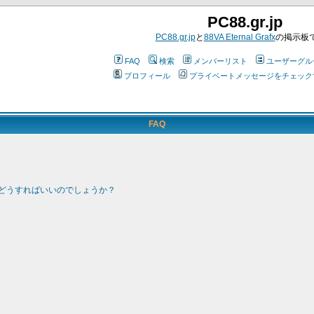
PC88.gr.jp
PC88.gr.jp
と
88VA Eternal Grafx
の掲示板
FAQ
検索
メンバーリスト
ユーザーグル
プロフィール
プライベートメッセージをチェック
FAQ
どうすればいいのでしょうか？