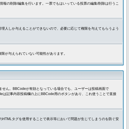
情報の削除/編集を行います。一票でもはいっている投票の編集/削除は行うこ
管理人しか与えることができないので、必要に応じて権限を与えてもらうよう
権限が与えられていない可能性があります。
きません。BBCodeが有効となっている場合でも、ユーザーは投稿画面で
Codeは記事内容投稿欄の上にBBCode用のボタンがあり、これ使うことで直接
部のHTMLタグを使用することで表示等において問題が生じてしまうのを防ぐ安