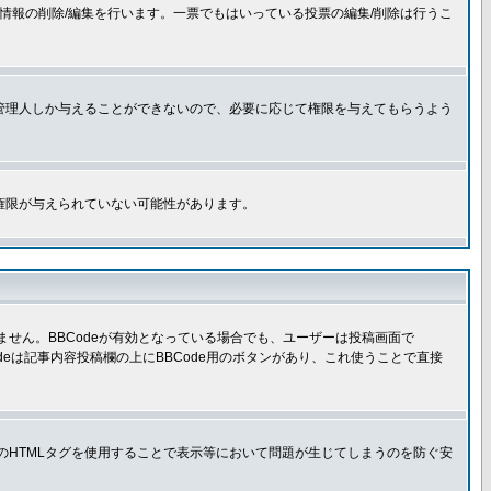
情報の削除/編集を行います。一票でもはいっている投票の編集/削除は行うこ
管理人しか与えることができないので、必要に応じて権限を与えてもらうよう
権限が与えられていない可能性があります。
きません。BBCodeが有効となっている場合でも、ユーザーは投稿画面で
Codeは記事内容投稿欄の上にBBCode用のボタンがあり、これ使うことで直接
部のHTMLタグを使用することで表示等において問題が生じてしまうのを防ぐ安