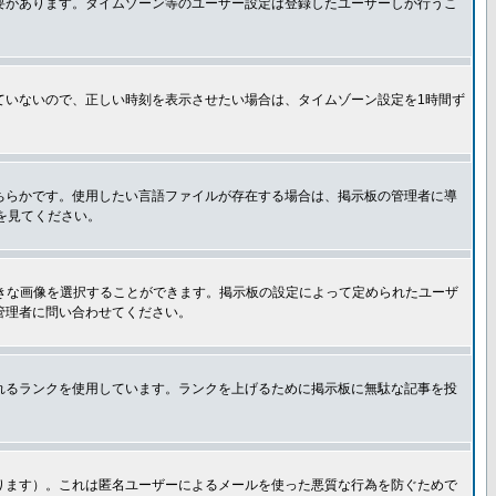
要があります。タイムゾーン等のユーザー設定は登録したユーザーしか行うこ
ていないので、正しい時刻を表示させたい場合は、タイムゾーン設定を1時間ず
ちらかです。使用したい言語ファイルが存在する場合は、掲示板の管理者に導
トを見てください。
好きな画像を選択することができます。掲示板の設定によって定められたユーザ
管理者に問い合わせてください。
れるランクを使用しています。ランクを上げるために掲示板に無駄な記事を投
ります）。これは匿名ユーザーによるメールを使った悪質な行為を防ぐためで