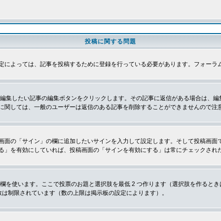
投稿に関する問題
定によっては、記事を投稿するために登録を行っている必要があります。フォーラ
、編集したい記事の編集ボタンをクリックします。その記事に返信がある場合は、編
に関しては、一般のユーザーは返信のある記事を削除することができませんので注
画面の「サイン」の欄に追加したいサインを入力して設定します。そして投稿画面
る」を有効にしていれば、投稿画面の「サインを有効にする」は常にチェックされ
欄を使います。ここで投票のお題と選択肢を最低 2 つ作ります（選択肢を作ると
数は制限されています（数の上限は掲示板の設定によります）。