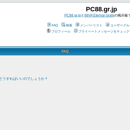
PC88.gr.jp
PC88.gr.jp
と
88VA Eternal Grafx
の掲示板
FAQ
検索
メンバーリスト
ユーザーグル
プロフィール
プライベートメッセージをチェック
FAQ
どうすればいいのでしょうか？