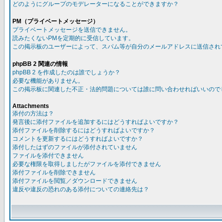
どのようにグループのモデレーターになることができますか？
PM（プライベートメッセージ）
プライベートメッセージを送信できません。
読みたくないPMを定期的に受信しています。
この掲示板のユーザーによって、スパム等が自分のメールアドレスに送信され
phpBB 2 関連の情報
phpBB 2 を作成したのは誰でしょうか？
必要な機能がありません。
この掲示板に関連した不正・法的問題については誰に問い合わせればいいので
Attachments
添付の方法は？
発言後に添付ファイルを追加するにはどうすればよいですか？
添付ファイルを削除するにはどうすればよいですか？
コメントを更新するにはどうすればよいですか？
添付したはずのファイルが添付されていません
ファイルを添付できません
必要な権限を取得しましたがファイルを添付できません
添付ファイルを削除できません
添付ファイルを閲覧／ダウンロードできません
違反や違反の恐れのある添付についての連絡先は？