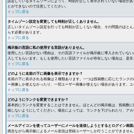
設定しているタイムゾーンによって、時刻が正しく表示されていない場合があ
とができないので注意してください。
トップに戻る
タイムゾーン設定を変更しても時刻が正しくありません。
正しいタイムゾーン設定を行っても時刻が正しくない場合、その問題のほとん
らす必要があります。
トップに戻る
掲示板の言語に私の使用する言語がありません。
使用したい言語がない理由は、その言語ファイルが掲示板に導入されていない
入してもらいます。もしも使用したい言語ファイルが存在しない場合は、是非とも
トップに戻る
どのように名前の下に画像を表示できますか？
名前の下に表示される画像は 2 種類あります。一つは投稿数に応じたラン
ー画像しか使えなかったり、一切ユーザー画像が使えない場合があります。ユ
トップに戻る
どのようにランクを変更できますか？
基本的にランクを変更することはできません。ほとんどの掲示板は、投稿数に
稿しないようにしてください。場合によっては、ランクを下げられたり、アカ
トップに戻る
メールアイコンを使ってユーザーにメールを送信しようとするとログイン画面
残念ながら掲示板によるメール送信は登録ユーザーしか行うことができません