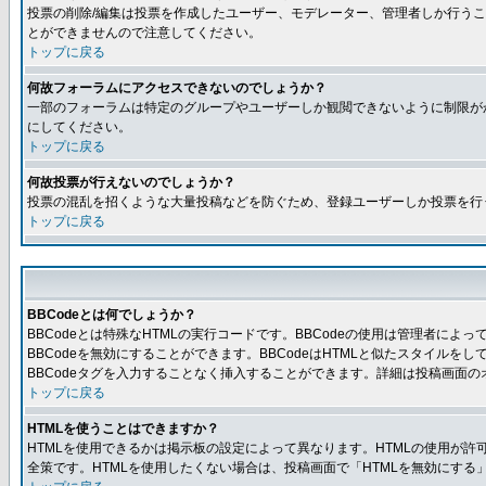
投票の削除/編集は投票を作成したユーザー、モデレーター、管理者しか行うこ
とができませんので注意してください。
トップに戻る
何故フォーラムにアクセスできないのでしょうか？
一部のフォーラムは特定のグループやユーザーしか観閲できないように制限が
にしてください。
トップに戻る
何故投票が行えないのでしょうか？
投票の混乱を招くような大量投稿などを防ぐため、登録ユーザーしか投票を行
トップに戻る
BBCodeとは何でしょうか？
BBCodeとは特殊なHTMLの実行コードです。BBCodeの使用は管理者に
BBCodeを無効にすることができます。BBCodeはHTMLと似たスタイルを
BBCodeタグを入力することなく挿入することができます。詳細は投稿画面の
トップに戻る
HTMLを使うことはできますか？
HTMLを使用できるかは掲示板の設定によって異なります。HTMLの使用が
全策です。HTMLを使用したくない場合は、投稿画面で「HTMLを無効にする