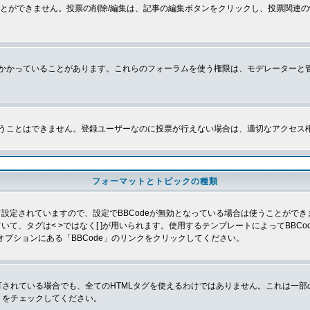
とができません。投票の削除/編集は、記事の編集ボタンをクリックし、投票関連の
かかっていることがあります。これらのフォーラムを使う権限は、モデレーターと
うことはできません。登録ユーザーなのに投票が行えない場合は、適切なアクセス
フォーマットとトピックの種類
よって設定されていますので、設定でBBCodeが無効となっている場合は使うことがで
していて、タグは< >ではなく[ ]が用いられます。使用するテンプレートによってBB
オプションにある「BBCode」のリンクをクリックしてください。
許可されている場合でも、全てのHTMLタグを使えるわけではありません。これは一
」をチェックしてください。