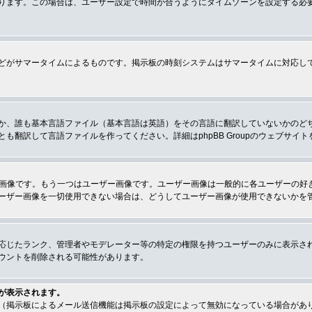
ります。この場合は、ユーザー設定で時間が合うようにタイムゾーンを設定する必
どがサマータイムによるものです。掲示板の時刻システムはサマータイムに対応し
か、誰も基本言語ファイル（基本言語は英語）をその言語に翻訳していないかのど
翻訳して言語ファイルを作ってください。詳細はphpBB Groupのウェブサイ
クの画像です。もう一つはユーザー画像です。ユーザー画像は一般的に各ユーザーの
ーザー画像を一切使用できない場合は、どうしてユーザー画像が使用できないかを
応じたランク、管理者やモデレーター等の特定の権限を持つユーザーのみに表示さ
ウントを削除される可能性があります。
が表示されます。
（掲示板によるメール送信機能は掲示板の設定によって無効になっている場合があ