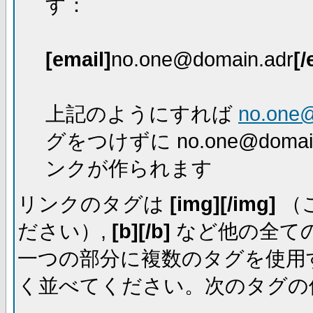
す：
[email]
no.one@domain.adr
[/
上記のようにすれば
no.one
グをつけずに no.one@dom
ンクが作られます
リンクのタグは
[img][/img]
（
ださい）,
[b][/b]
など他の全ての
一つの部分に複数のタグを使用
く並べてください。次のタグの