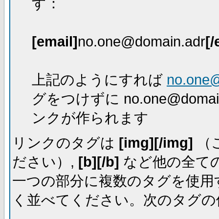
す：
[email]
no.one@domain.adr
[/
上記のようにすれば
no.one
グをつけずに no.one@dom
ンクが作られます
リンクのタグは
[img][/img]
（
ださい）,
[b][/b]
など他の全ての
一つの部分に複数のタグを使用
く並べてください。次のタグの